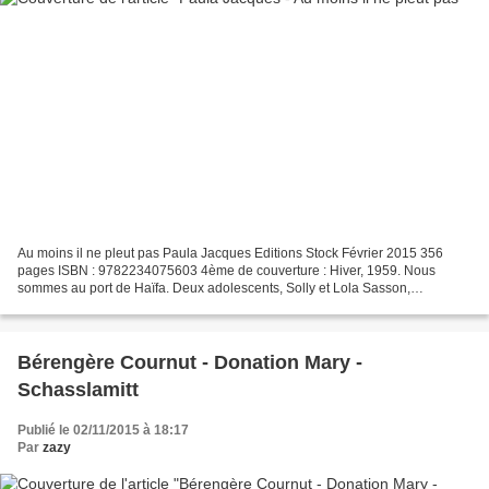
Au moins il ne pleut pas Paula Jacques Editions Stock Février 2015 356
pages ISBN : 9782234075603 4ème de couverture : Hiver, 1959. Nous
sommes au port de Haïfa. Deux adolescents, Solly et Lola Sasson,
débarquent sous une pluie glacée. Deux orphelins...
Bérengère Cournut - Donation Mary -
Schasslamitt
Publié le 02/11/2015 à 18:17
Par
zazy