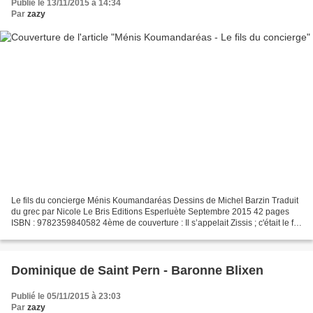
Publié le 13/11/2015 à 14:34
Par
zazy
Le fils du concierge Ménis Koumandaréas Dessins de Michel Barzin Traduit
du grec par Nicole Le Bris Editions Esperluète Septembre 2015 42 pages
ISBN : 9782359840582 4ème de couverture : Il s’appelait Zissis ; c'était le fils
d’un concierge du voisinage....
Dominique de Saint Pern - Baronne Blixen
Publié le 05/11/2015 à 23:03
Par
zazy