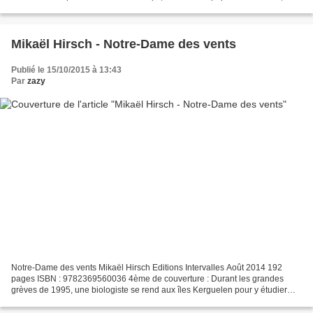
se réapproprier son passé et celui...
Mikaël Hirsch - Notre-Dame des vents
Publié le 15/10/2015 à 13:43
Par
zazy
Notre-Dame des vents Mikaël Hirsch Editions Intervalles Août 2014 192
pages ISBN : 9782369560036 4ème de couverture : Durant les grandes
grèves de 1995, une biologiste se rend aux îles Kerguelen pour y étudier
l’impact du réchauffement climatique. En...