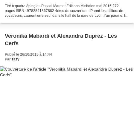
Tiré à quatre épingles Pascal Marmet Editions Michalon mai 2015 272
pages ISBN : 9782841867882 4ème de couverture : Parmi les milliers de
voyageurs, Laurent erre seul dans le hall de la gare de Lyon, l'air paumé. Il
vient de rater son CAP boulangerie...
Veronika Mabardi et Alexandra Duprez - Les
Cerfs
Publié le 26/10/2015 à 14:44
Par
zazy