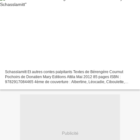
Schasslamitt Et autres contes palpitants Textes de Bérengère Cournut
Pochoirs de Donatien Mary Editions Attila Mai 2012 85 pages ISBN :
9782917084465 4ème de couverture : Albertine, Léocadie, Ciboulette,
Uriana, Schasslamitt et compagnie... Inspirée par...
Publicité