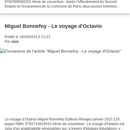
9782369560203 4ème de couverture : Après l’effondrement du Second
Empire et l’écrasement de la Commune de Paris, deux jeunes hommes
quittent l’Alsace afin de rester français et se...
Miguel Bonnefoy - Le voyage d'Octavio
Publié le 18/10/2015 à 21:23
Par
zazy
Le voyage d’Octavio Miguel Bonnefoy Editions Rivages janvier 2015 128
pages ISBN: 9782743629410 4ème de couverture : Le voyage d'Octavio est
celui d'un analphabète vénézuélien qui, à travers d'épiques tribulations, va