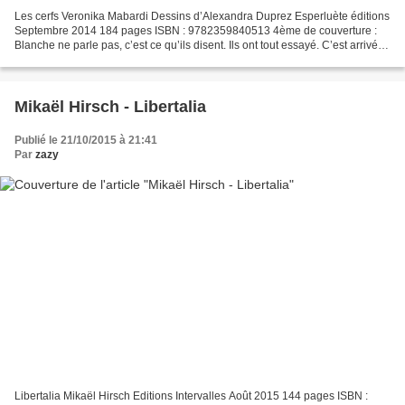
Les cerfs Veronika Mabardi Dessins d’Alexandra Duprez Esperluète éditions
Septembre 2014 184 pages ISBN : 9782359840513 4ème de couverture :
Blanche ne parle pas, c’est ce qu’ils disent. Ils ont tout essayé. C’est arrivé
peu après la mort de la mère....
Mikaël Hirsch - Libertalia
Publié le 21/10/2015 à 21:41
Par
zazy
Libertalia Mikaël Hirsch Editions Intervalles Août 2015 144 pages ISBN :