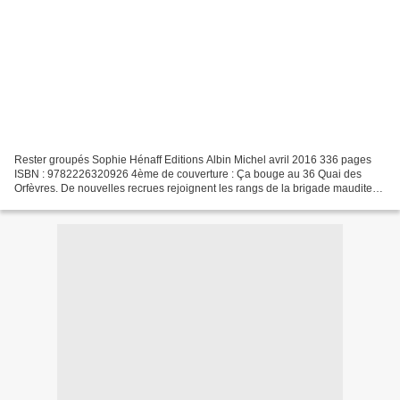
Rester groupés Sophie Hénaff Editions Albin Michel avril 2016 336 pages
ISBN : 9782226320926 4ème de couverture : Ça bouge au 36 Quai des
Orfèvres. De nouvelles recrues rejoignent les rangs de la brigade maudite
du commissaire Anne Capestan, dont Saint-Lô,...