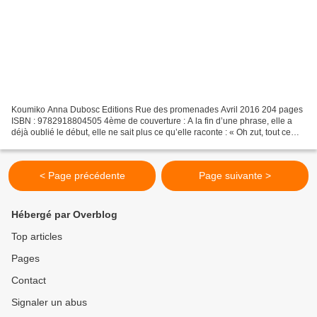
Koumiko Anna Dubosc Editions Rue des promenades Avril 2016 204 pages
ISBN : 9782918804505 4ème de couverture : A la fin d’une phrase, elle a
déjà oublié le début, elle ne sait plus ce qu’elle raconte : « Oh zut, tout ce
que je veux parler a disparu. C’est...
< Page précédente
Page suivante >
Hébergé par Overblog
Top articles
Pages
Contact
Signaler un abus