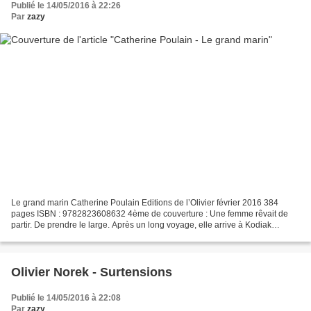
Publié le 14/05/2016 à 22:26
Par
zazy
Le grand marin Catherine Poulain Editions de l’Olivier février 2016 384
pages ISBN : 9782823608632 4ème de couverture : Une femme rêvait de
partir. De prendre le large. Après un long voyage, elle arrive à Kodiak
(Alaska). Tout de suite, elle sait : à...
Olivier Norek - Surtensions
Publié le 14/05/2016 à 22:08
Par
zazy