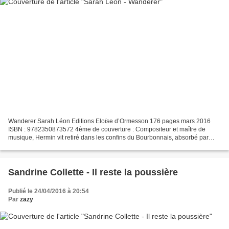
Wanderer Sarah Léon Editions Eloïse d’Ormesson 176 pages mars 2016
ISBN : 9782350873572 4ème de couverture : Compositeur et maître de
musique, Hermin vit retiré dans les confins du Bourbonnais, absorbé par
l’écriture d’un Hommage à Schubert. Mais par...
Sandrine Collette - Il reste la poussière
Publié le 24/04/2016 à 20:54
Par
zazy