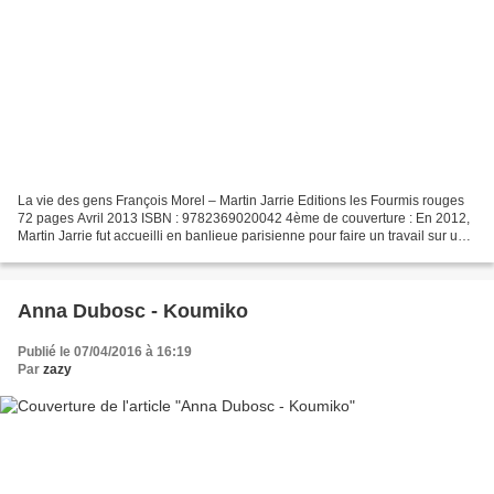
La vie des gens François Morel – Martin Jarrie Editions les Fourmis rouges
72 pages Avril 2013 ISBN : 9782369020042 4ème de couverture : En 2012,
Martin Jarrie fut accueilli en banlieue parisienne pour faire un travail sur une
ville et ses habitants....
Anna Dubosc - Koumiko
Publié le 07/04/2016 à 16:19
Par
zazy