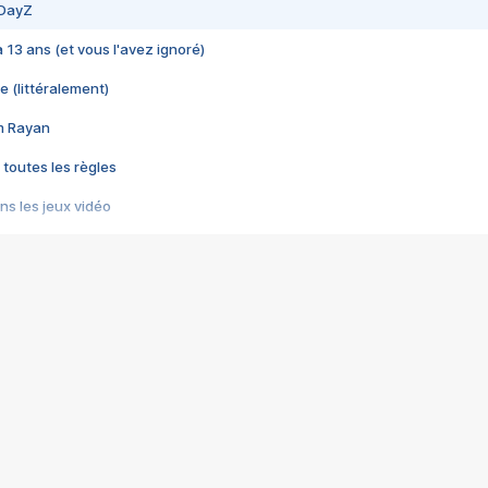
 DayZ
 a 13 ans (et vous l'avez ignoré)
e (littéralement)
im Rayan
 toutes les règles
s les jeux vidéo
us choquant de Rockstar ? - Le scandale BULLY
e plus moche de Steam
du RÊVE tourne au CAUCHEMAR
pendant 8 heures
it… à tort
umiliés par un jeu vidéo
ire - Final Fantasy 8