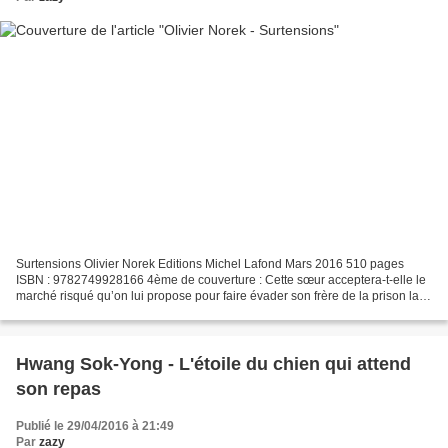
Surtensions Olivier Norek Editions Michel Lafond Mars 2016 510 pages
ISBN : 9782749928166 4ème de couverture : Cette sœur acceptera-t-elle le
marché risqué qu’on lui propose pour faire évader son frère de la prison la
plus dangereuse de France ? De quoi...
Hwang Sok-Yong - L'étoile du chien qui attend
son repas
Publié le 29/04/2016 à 21:49
Par
zazy