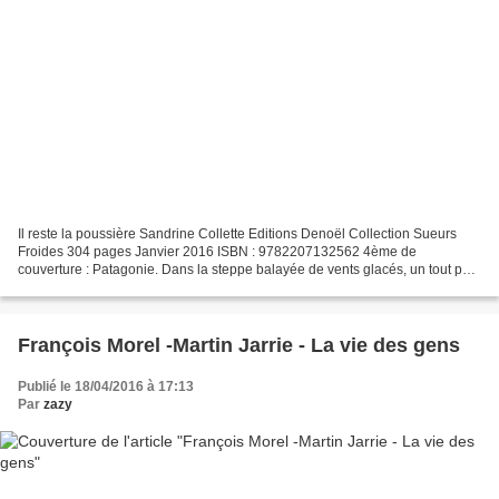
Il reste la poussière Sandrine Collette Editions Denoël Collection Sueurs
Froides 304 pages Janvier 2016 ISBN : 9782207132562 4ème de
couverture : Patagonie. Dans la steppe balayée de vents glacés, un tout petit
garçon est poursuivi par trois cavaliers....
François Morel -Martin Jarrie - La vie des gens
Publié le 18/04/2016 à 17:13
Par
zazy