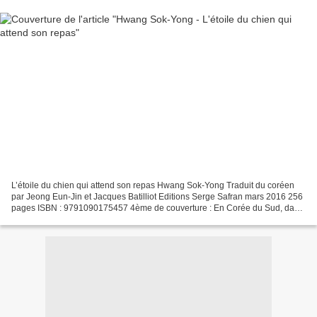
L’étoile du chien qui attend son repas Hwang Sok-Yong Traduit du coréen
par Jeong Eun-Jin et Jacques Batilliot Editions Serge Safran mars 2016 256
pages ISBN : 9791090175457 4ème de couverture : En Corée du Sud, dans
les années soixante. Chun et son copain...