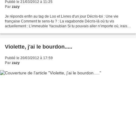
Publié le 21/03/2012 à 11:25
Par
zazy
Je réponds enfin au tag de Loo et Livres d'un jour Décris-toi : Une vie
française Comment te sens-tu ? : La vagabonde Décris-là où tu vis
actuellement : L’immeuble Yacoubian Si tu pouvais aller n’importe où, irais-
tu ? : Gringoland Ton meilleur ami est...
Violette, j'ai le bourdon.....
Publié le 20/03/2012 à 17:59
Par
zazy