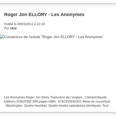
lauréats
Roger Jon ELLORY - Les Anonymes
Publié le 09/03/2012 à 22:10
Par
zazy
Les Anonymes Roger Jon Ellory Traduction de l’anglais : Clément Baude
Editions SONATINE 689 pages ISBN : 9782355840302 4ème de couverture
: Washington. Quatre meurtres. Quatre modes opératoires identiques. Tout
laisse à penser qu'un serial killer est...