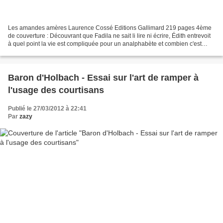
Les amandes amères Laurence Cossé Editions Gallimard 219 pages 4ème
de couverture : Découvrant que Fadila ne sait li lire ni écrire, Édith entrevoit
à quel point la vie est compliquée pour un analphabète et combien c'est
humiliant. Elle lui propose de...
Baron d'Holbach - Essai sur l'art de ramper à
l'usage des courtisans
Publié le 27/03/2012 à 22:41
Par
zazy