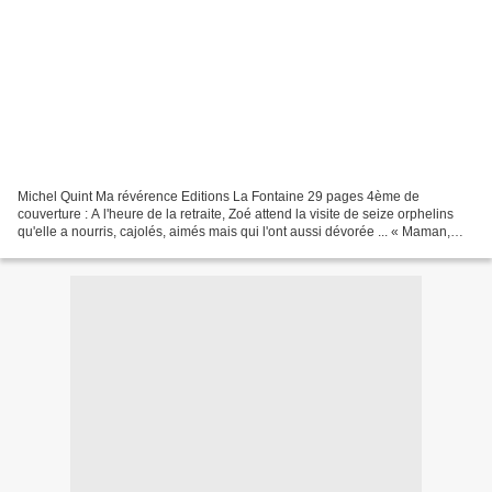
Michel Quint Ma révérence Editions La Fontaine 29 pages 4ème de
couverture : A l'heure de la retraite, Zoé attend la visite de seize orphelins
qu'elle a nourris, cajolés, aimés mais qui l'ont aussi dévorée ... « Maman,
c’est mon métier… Maman professionnelle...