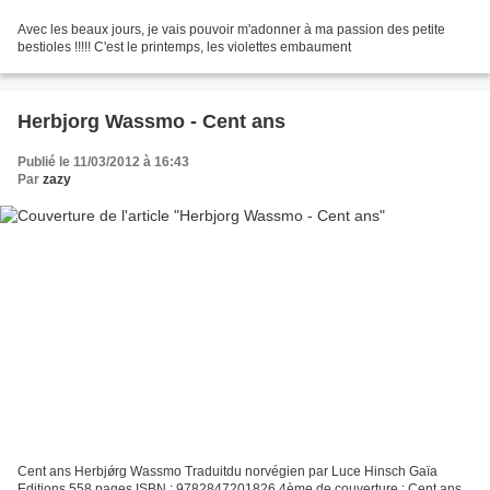
Avec les beaux jours, je vais pouvoir m'adonner à ma passion des petite
bestioles !!!!! C'est le printemps, les violettes embaument
Herbjorg Wassmo - Cent ans
Publié le 11/03/2012 à 16:43
Par
zazy
Cent ans Herbjǿrg Wassmo Traduitdu norvégien par Luce Hinsch Gaïa
Editions 558 pages ISBN : 9782847201826 4ème de couverture : Cent ans