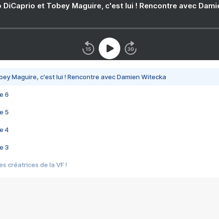
 DiCaprio et Tobey Maguire, c'est lui ! Rencontre avec Dam
bey Maguire, c'est lui ! Rencontre avec Damien Witecka
e 6
e 5
e 4
e 3
s créatrices de la VF !
e 2
e 1
e Mektoub My Love arrive enfin ! Rencontre avec Shaïn Boumedine et Sal