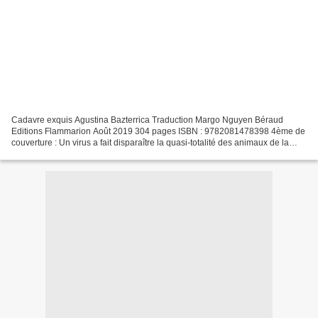
Cadavre exquis Agustina Bazterrica Traduction Margo Nguyen Béraud
Editions Flammarion Août 2019 304 pages ISBN : 9782081478398 4ème de
couverture : Un virus a fait disparaître la quasi-totalité des animaux de la
surface de la Terre. Pour pallier la pénurie...