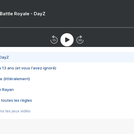
 Battle Royale - DayZ
 DayZ
 a 13 ans (et vous l'avez ignoré)
e (littéralement)
im Rayan
 toutes les règles
s les jeux vidéo
us choquant de Rockstar ? - Le scandale BULLY
e plus moche de Steam