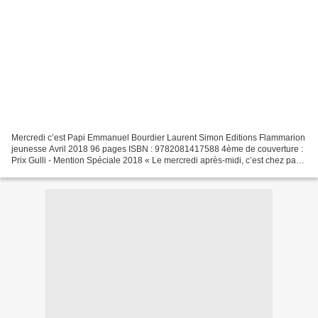
Mercredi c’est Papi Emmanuel Bourdier Laurent Simon Editions Flammarion
jeunesse Avril 2018 96 pages ISBN : 9782081417588 4ème de couverture :
Prix Gulli - Mention Spéciale 2018 « Le mercredi après-midi, c’est chez papi
et mamie, et c’est un peu l’enfer...