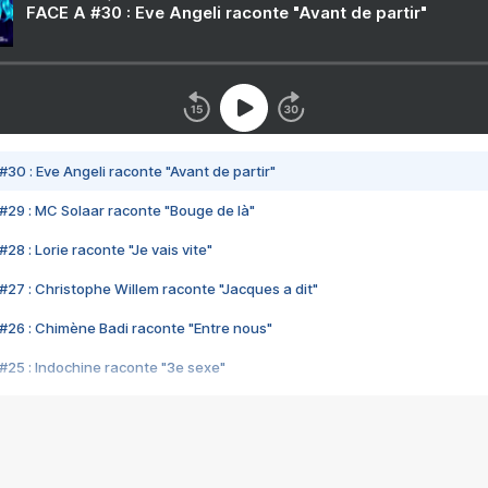
FACE A #30 : Eve Angeli raconte "Avant de partir"
#30 : Eve Angeli raconte "Avant de partir"
#29 : MC Solaar raconte "Bouge de là"
28 : Lorie raconte "Je vais vite"
#27 : Christophe Willem raconte "Jacques a dit"
#26 : Chimène Badi raconte "Entre nous"
#25 : Indochine raconte "3e sexe"
#24 : Zaho raconte "C'est chelou"
#23 : Patrick Bruel raconte "Au café des délices"
#22 : Kyo raconte "Le chemin"