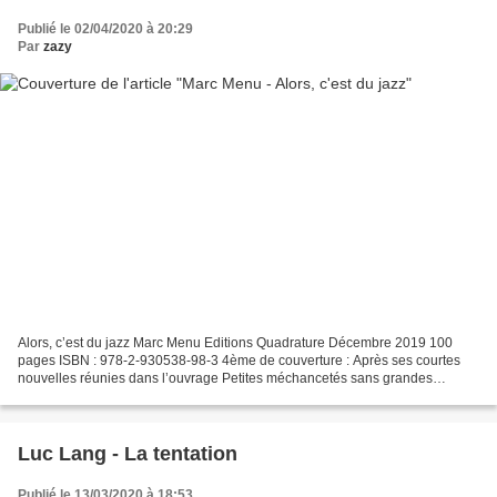
Publié le 02/04/2020 à 20:29
Par
zazy
Alors, c’est du jazz Marc Menu Editions Quadrature Décembre 2019 100
pages ISBN : 978-2-930538-98-3 4ème de couverture : Après ses courtes
nouvelles réunies dans l’ouvrage Petites méchancetés sans grandes
conséquences publiées en 2015 aux Éditions Quadrature,...
Luc Lang - La tentation
Publié le 13/03/2020 à 18:53