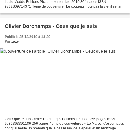
Lucie Modde Editions Picquier septembre 2019 304 pages ISBN:
9782809714371 4ème de couverture : Le couteau n’ôte pas la vie, il se fait
obéir ! Le couteau, c’est le sabre, celui de Yamada...
Olivier Dorchamps - Ceux que je suis
Publié le 25/12/2019 à 13:29
Par
zazy
Ceux que je suis Olivier Dorchamps Editions Finitude 256 pages ISBN :
9782363391186 256 pages 4ème de couverture : « Le Maroc, c’est un pays
dont j’ai hérité un prénom que je passe ma vie à épeler et un bronzage