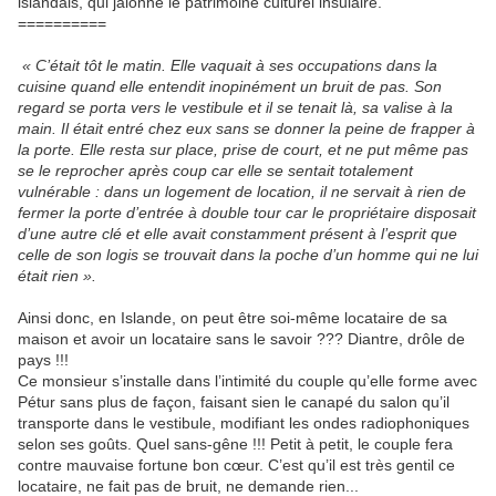
islandais, qui jalonne le patrimoine culturel insulaire.
==========
« C’était tôt le matin. Elle vaquait à ses occupations dans la
cuisine quand elle entendit inopinément un bruit de pas. Son
regard se porta vers le vestibule et il se tenait là, sa valise à la
main. Il était entré chez eux sans se donner la peine de frapper à
la porte. Elle resta sur place, prise de court, et ne put même pas
se le reprocher après coup car elle se sentait totalement
vulnérable : dans un logement de location, il ne servait à rien de
fermer la porte d’entrée à double tour car le propriétaire disposait
d’une autre clé et elle avait constamment présent à l’esprit que
celle de son logis se trouvait dans la poche d’un homme qui ne lui
était rien ».
Ainsi donc, en Islande, on peut être soi-même locataire de sa
maison et avoir un locataire sans le savoir ??? Diantre, drôle de
pays !!!
Ce monsieur s’installe dans l’intimité du couple qu’elle forme avec
Pétur sans plus de façon, faisant sien le canapé du salon qu’il
transporte dans le vestibule, modifiant les ondes radiophoniques
selon ses goûts. Quel sans-gêne !!! Petit à petit, le couple fera
contre mauvaise fortune bon cœur. C’est qu’il est très gentil ce
locataire, ne fait pas de bruit, ne demande rien...