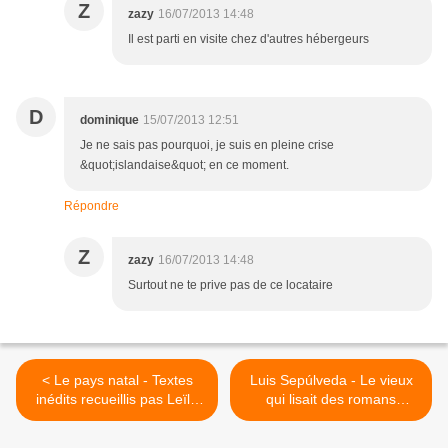
Z
zazy
16/07/2013 14:48
Il est parti en visite chez d'autres hébergeurs
D
dominique
15/07/2013 12:51
Je ne sais pas pourquoi, je suis en pleine crise
&quot;islandaise&quot; en ce moment.
Répondre
Z
zazy
16/07/2013 14:48
Surtout ne te prive pas de ce locataire
< Le pays natal - Textes
Luis Sepúlveda - Le vieux
inédits recueillis pas Leïla
qui lisait des romans
Sebbar
d'amour >