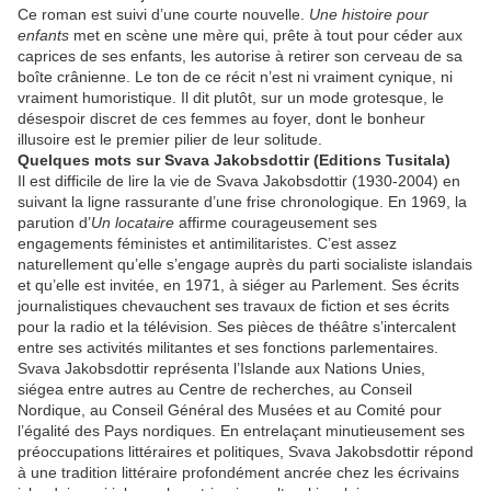
Ce roman est suivi d’une courte nouvelle.
Une histoire pour
enfants
met en scène une mère qui, prête à tout pour céder aux
caprices de ses enfants, les autorise à retirer son cerveau de sa
boîte crânienne. Le ton de ce récit n’est ni vraiment cynique, ni
vraiment humoristique. Il dit plutôt, sur un mode grotesque, le
désespoir discret de ces femmes au foyer, dont le bonheur
illusoire est le premier pilier de leur solitude.
Quelques mots sur Svava Jakobsdottir (Editions Tusitala)
Il est difficile de lire la vie de Svava Jakobsdottir (1930-2004) en
suivant la ligne rassurante d’une frise chronologique. En 1969, la
parution d’
Un locataire
affirme courageusement ses
engagements féministes et antimilitaristes. C’est assez
naturellement qu’elle s’engage auprès du parti socialiste islandais
et qu’elle est invitée, en 1971, à siéger au Parlement. Ses écrits
journalistiques chevauchent ses travaux de fiction et ses écrits
pour la radio et la télévision. Ses pièces de théâtre s’intercalent
entre ses activités militantes et ses fonctions parlementaires.
Svava Jakobsdottir représenta l’Islande aux Nations Unies,
siégea entre autres au Centre de recherches, au Conseil
Nordique, au Conseil Général des Musées et au Comité pour
l’égalité des Pays nordiques. En entrelaçant minutieusement ses
préoccupations littéraires et politiques, Svava Jakobsdottir répond
à une tradition littéraire profondément ancrée chez les écrivains