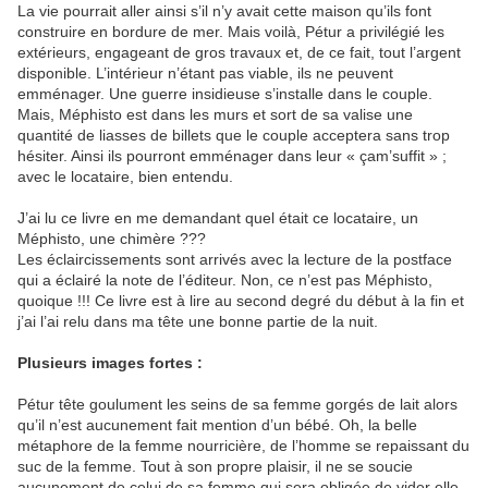
La vie pourrait aller ainsi s’il n’y avait cette maison qu’ils font
construire en bordure de mer. Mais voilà, Pétur a privilégié les
extérieurs, engageant de gros travaux et, de ce fait, tout l’argent
disponible. L’intérieur n’étant pas viable, ils ne peuvent
emménager. Une guerre insidieuse s’installe dans le couple.
Mais, Méphisto est dans les murs et sort de sa valise une
quantité de liasses de billets que le couple acceptera sans trop
hésiter. Ainsi ils pourront emménager dans leur « çam’suffit » ;
avec le locataire, bien entendu.
J’ai lu ce livre en me demandant quel était ce locataire, un
Méphisto, une chimère ???
Les éclaircissements sont arrivés avec la lecture de la postface
qui a éclairé la note de l’éditeur. Non, ce n’est pas Méphisto,
quoique !!! Ce livre est à lire au second degré du début à la fin et
j’ai l’ai relu dans ma tête une bonne partie de la nuit.
Plusieurs images fortes :
Pétur tête goulument les seins de sa femme gorgés de lait alors
qu’il n’est aucunement fait mention d’un bébé. Oh, la belle
métaphore de la femme nourricière, de l’homme se repaissant du
suc de la femme. Tout à son propre plaisir, il ne se soucie
aucunement de celui de sa femme qui sera obligée de vider elle-