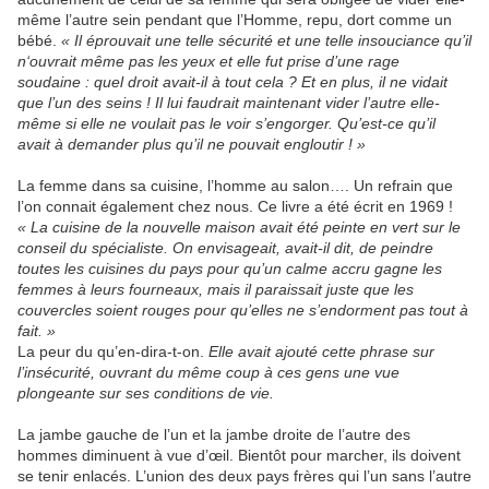
même l’autre sein pendant que l’Homme, repu, dort comme un
bébé.
« Il éprouvait une telle sécurité et une telle insouciance qu’il
n‘ouvrait même pas les yeux et elle fut prise d’une rage
soudaine : quel droit avait-il à tout cela ? Et en plus, il ne vidait
que l’un des seins ! Il lui faudrait maintenant vider l’autre elle-
même si elle ne voulait pas le voir s’engorger. Qu’est-ce qu’il
avait à demander plus qu’il ne pouvait engloutir ! »
La femme dans sa cuisine, l’homme au salon…. Un refrain que
l’on connait également chez nous. Ce livre a été écrit en 1969 !
« La cuisine de la nouvelle maison avait été peinte en vert sur le
conseil du spécialiste. On envisageait, avait-il dit, de peindre
toutes les cuisines du pays pour qu’un calme accru gagne les
femmes à leurs fourneaux, mais il paraissait juste que les
couvercles soient rouges pour qu’elles ne s’endorment pas tout à
fait. »
La peur du qu’en-dira-t-on.
Elle avait ajouté cette phrase sur
l’insécurité, ouvrant du même coup à ces gens une vue
plongeante sur ses conditions de vie.
La jambe gauche de l’un et la jambe droite de l’autre des
hommes diminuent à vue d’œil. Bientôt pour marcher, ils doivent
se tenir enlacés. L’union des deux pays frères qui l’un sans l’autre