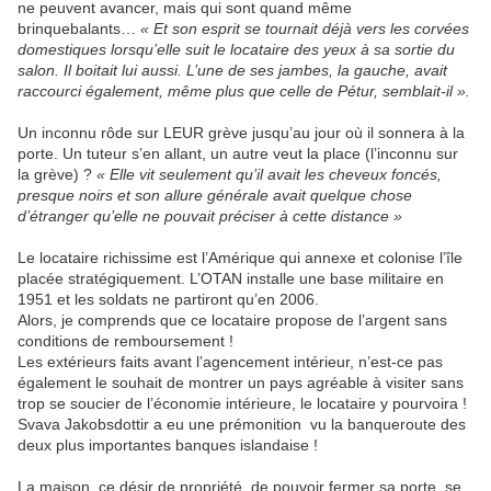
ne peuvent avancer, mais qui sont quand même
brinquebalants…
« Et son esprit se tournait déjà vers les corvées
domestiques lorsqu’elle suit le locataire des yeux à sa sortie du
salon. Il boitait lui aussi. L’une de ses jambes, la gauche, avait
raccourci également, même plus que celle de Pétur, semblait-il ».
Un inconnu rôde sur LEUR grève jusqu’au jour où il sonnera à la
porte. Un tuteur s’en allant, un autre veut la place (l’inconnu sur
la grève) ?
« Elle vit seulement qu’il avait les cheveux foncés,
presque noirs et son allure générale avait quelque chose
d’étranger qu’elle ne pouvait préciser à cette distance »
Le locataire richissime est l’Amérique qui annexe et colonise l’île
placée stratégiquement. L’OTAN installe une base militaire en
1951 et les soldats ne partiront qu’en 2006.
Alors, je comprends que ce locataire propose de l’argent sans
conditions de remboursement !
Les extérieurs faits avant l’agencement intérieur, n’est-ce pas
également le souhait de montrer un pays agréable à visiter sans
trop se soucier de l’économie intérieure, le locataire y pourvoira !
Svava Jakobsdottir a eu une prémonition vu la banqueroute des
deux plus importantes banques islandaise !
La maison, ce désir de propriété, de pouvoir fermer sa porte, se