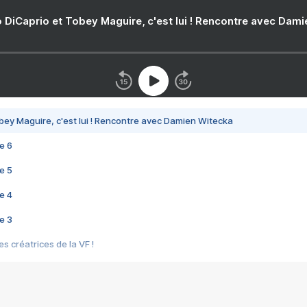
 DiCaprio et Tobey Maguire, c'est lui ! Rencontre avec Dam
bey Maguire, c'est lui ! Rencontre avec Damien Witecka
e 6
e 5
e 4
e 3
s créatrices de la VF !
e 2
e 1