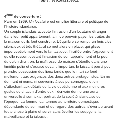
ISBN : 9791092159011
ème
4
de couverture :
Paru en 1969,
Un locataire
est un pilier littéraire et politique de
l’Histoire islandaise.
Un couple islandais accepte l’intrusion d’un locataire étranger
dans leur petit appartement, afin de pouvoir payer les traites de
la maison qu’ils font construire. L’équilibre se rompt, un huis clos
silencieux et très théâtral se met alors en place, qui glisse
imperceptiblement vers le fantastique. Tiraillée entre l’agacement
qu’elle ressent devant l’invasion de son appartement et la peur
du qu’en dira-t-on, la maîtresse de maison s’étouffe dans une
timidité polie et s’écrase devant l’importun, le laissant peu à peu
prendre possession des lieux tandis que le mari se fond
mollement aux exigences des deux autres protagonistes. En ne
donnant ni noms, ni souvenirs à ses personnages, et en
s’attachant aux détails de la vie quotidienne et aux moindres
gestes de chacun d’entre eux, l’écrivain donne une aura
universelle à son texte, portrait de la société islandaise de
l’époque. La femme, cantonnée au territoire domestique,
dépendante de son mari et du regard des autres, s’évertue avant
toute chose à plaire et servir sans éveiller les soupçons, la
malveillance et la jalousie.