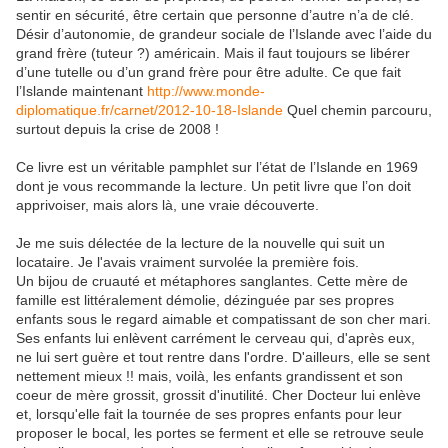
sentir en sécurité, être certain que personne d’autre n’a de clé.
Désir d’autonomie, de grandeur sociale de l’Islande avec l’aide du
grand frère (tuteur ?) américain. Mais il faut toujours se libérer
d’une tutelle ou d’un grand frère pour être adulte. Ce que fait
l’Islande maintenant
http://www.monde-
diplomatique.fr/carnet/2012-10-18-Islande
Quel chemin parcouru,
surtout depuis la crise de 2008 !
Ce livre est un véritable pamphlet sur l’état de l’Islande en 1969
dont je vous recommande la lecture. Un petit livre que l’on doit
apprivoiser, mais alors là, une vraie découverte.
Je me suis délectée de la lecture de la nouvelle qui suit un
locataire. Je l'avais vraiment survolée la première fois.
Un bijou de cruauté et métaphores sanglantes. Cette mère de
famille est littéralement démolie, dézinguée par ses propres
enfants sous le regard aimable et compatissant de son cher mari.
Ses enfants lui enlèvent carrément le cerveau qui, d'après eux,
ne lui sert guère et tout rentre dans l'ordre. D'ailleurs, elle se sent
nettement mieux !! mais, voilà, les enfants grandissent et son
coeur de mère grossit, grossit d'inutilité. Cher Docteur lui enlève
et, lorsqu'elle fait la tournée de ses propres enfants pour leur
proposer le bocal, les portes se ferment et elle se retrouve seule