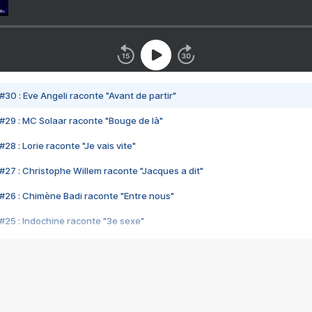
#30 : Eve Angeli raconte "Avant de partir"
#29 : MC Solaar raconte "Bouge de là"
28 : Lorie raconte "Je vais vite"
#27 : Christophe Willem raconte "Jacques a dit"
#26 : Chimène Badi raconte "Entre nous"
#25 : Indochine raconte "3e sexe"
#24 : Zaho raconte "C'est chelou"
#23 : Patrick Bruel raconte "Au café des délices"
#22 : Kyo raconte "Le chemin"