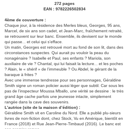
272 pages
EAN : 9782226502834
4ème de couverture :
Chaque jour, à la résidence des Merles bleus, Georges, 95 ans,
Marcel, de six ans son cadet, et Jean-Marc, fraîchement retraité,
se retrouvent sur leur banc. Ensemble, ils devisent sur le monde
qui passe... et celui qui s’efface.
Un matin, Georges est retrouvé mort au fond de son lit, dans des
circonstances suspectes. Qui aurait pu vouloir la peau du
nonagénaire ? Isabelle et Paul, ses enfants ? Mariola, son
auxiliaire de vie ? Chantal, qui lui faisait la lecture... et les poches
? Alain, le « shérif » de l’immeuble ? Ou Abdel, le gérant de la
baraque à frites ?
Avec une immense tendresse pour ses personnages, Géraldine
Smith signe un roman policier aussi léger que subtil. Car sous les
pas de l’inspecteur Moussa Mballo, une vérité se dessine : le très
grand âge cache parfois une jeunesse intacte, simplement
rangée dans la cave des souvenirs.
L’autrice (site de la maison d’édition) :
Géraldine Smith vit en Caroline du Nord. Elle a publié plu-sieurs
livres de non-fiction dont, chez Stock, Vu en Amérique, bientôt en
France (2018) et Rue Jean-Pierre-Timbaud (2016). Le banc est