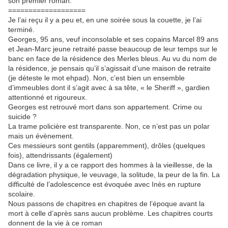
son premier roman.
===================
Je l’ai reçu il y a peu et, en une soirée sous la couette, je l’ai
terminé.
Georges, 95 ans, veuf inconsolable et ses copains Marcel 89 ans
et Jean-Marc jeune retraité passe beaucoup de leur temps sur le
banc en face de la résidence des Merles bleus. Au vu du nom de
la résidence, je pensais qu’il s’agissait d’une maison de retraite
(je déteste le mot ehpad). Non, c’est bien un ensemble
d’immeubles dont il s’agit avec à sa tête, « le Sheriff », gardien
attentionné et rigoureux.
Georges est retrouvé mort dans son appartement. Crime ou
suicide ?
La trame policière est transparente. Non, ce n’est pas un polar
mais un évènement.
Ces messieurs sont gentils (apparemment), drôles (quelques
fois), attendrissants (également)
Dans ce livre, il y a ce rapport des hommes à la vieillesse, de la
dégradation physique, le veuvage, la solitude, la peur de la fin. La
difficulté de l’adolescence est évoquée avec Inès en rupture
scolaire.
Nous passons de chapitres en chapitres de l’époque avant la
mort à celle d’après sans aucun problème. Les chapitres courts
donnent de la vie à ce roman