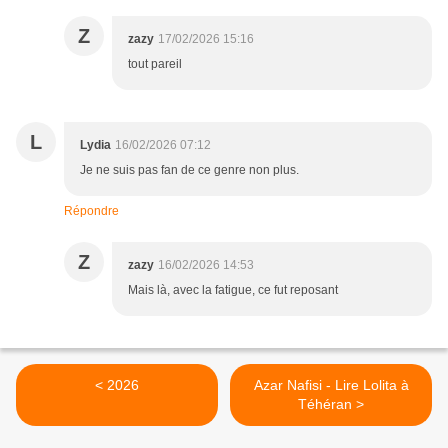
Z
zazy
17/02/2026 15:16
tout pareil
L
Lydia
16/02/2026 07:12
Je ne suis pas fan de ce genre non plus.
Répondre
Z
zazy
16/02/2026 14:53
Mais là, avec la fatigue, ce fut reposant
< 2026
Azar Nafisi - Lire Lolita à
Téhéran >