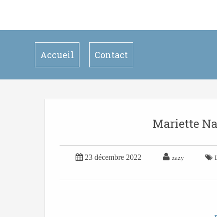
Accueil
Contact
Mariette Na


23 décembre 2022

zazy
L