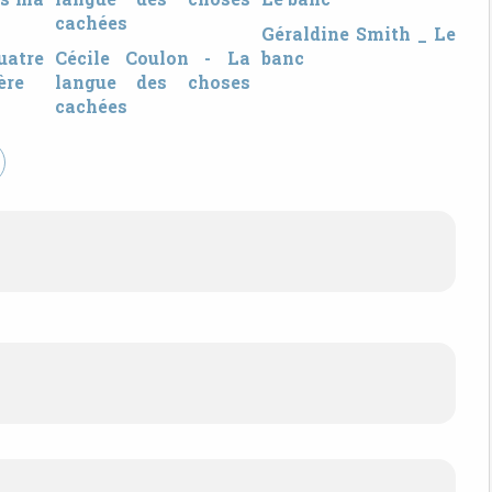
Géraldine Smith _ Le
uatre
Cécile Coulon - La
banc
ère
langue des choses
cachées