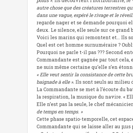
poids ».
Ils découvrent l’horizontalité, le
autre chose que des créatures terrestres qu
dans une vague, espéré le rivage et le réveil
regarde nager et se demande pourquoi elle 
deux. Le silence, elle seule sur ce grand
Voici les marins qui remontent et… Ils son
Quel est cet homme surnuméraire ? Oubli 
Pourquoi ne parle t-il pas ??? Second en
Commandante est gagnée par tout cela, ell
ne suis même certaine qu’elle s’en étonne
« Elle veut sentir la consistance de cette b
baignade à elle ».
Ils sont seuls au milieu d
La Commandante se met à l’écoute du bat
la respiration, la musique du navire. « Ell
Elle n’est pas la seule, le chef mécanici
de temps en
t
emps. »
Cette phase spatio-temporelle, cet espac
Commandante qui se laisse aller au p;us