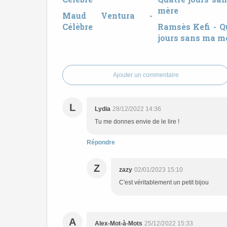
Maud Ventura -
Célèbre
Ramsès Kefi - Q
jours sans ma m
Ajouter un commentaire
L
Lydia
28/12/2022 14:36
Tu me donnes envie de le lire !
Répondre
Z
zazy
02/01/2023 15:10
C'est véritablement un petit bijou
A
Alex-Mot-à-Mots
25/12/2022 15:33