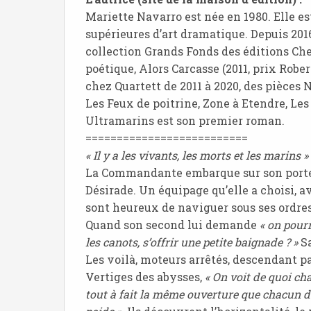
Mariette Navarro est née en 1980. Elle e
supérieures d’art dramatique. Depuis 201
collection Grands Fonds des éditions Chey
poétique, Alors Carcasse (2011, prix Rober
chez Quartett de 2011 à 2020, des pièces 
Les Feux de poitrine, Zone à Etendre, Le
Ultramarins est son premier roman.
==========================
« Il y a les vivants, les morts et les marins »
La Commandante embarque sur son porte-
Désirade. Un équipage qu’elle a choisi, a
sont heureux de naviguer sous ses ordres 
Quand son second lui demande
« on pourr
les canots, s’offrir une petite baignade ? »
S
Les voilà, moteurs arrêtés, descendant pa
Vertiges des abysses,
« On voit de quoi cha
tout à fait la même ouverture que chacun de