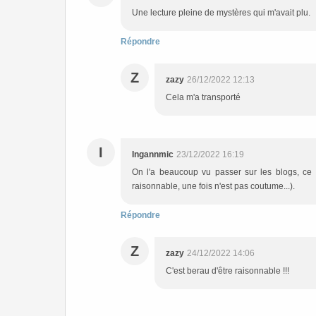
Une lecture pleine de mystères qui m'avait plu.
Répondre
Z
zazy
26/12/2022 12:13
Cela m'a transporté
I
Ingannmic
23/12/2022 16:19
On l'a beaucoup vu passer sur les blogs, ce titr
raisonnable, une fois n'est pas coutume...).
Répondre
Z
zazy
24/12/2022 14:06
C'est berau d'être raisonnable !!!