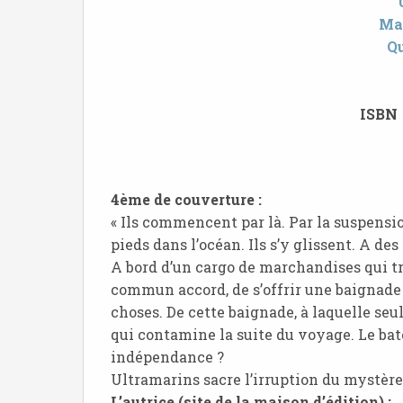
Mar
Qu
ISBN 
4ème de couverture :
« Ils commencent par là. Par la suspensio
pieds dans l’océan. Ils s’y glissent. A de
A bord d’un cargo de marchandises qui tra
commun accord, de s’offrir une baignade 
choses. De cette baignade, à laquelle se
qui contamine la suite du voyage. Le bate
indépendance ?
Ultramarins sacre l’irruption du mystère d
L’autrice (site de la maison d’édition) :