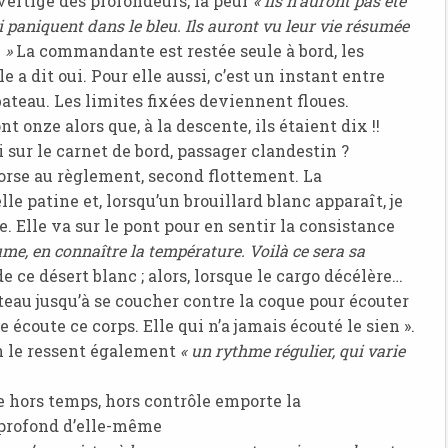
 vertige des profondeurs, la peur
« ils n'auront pas été
i paniquent dans le bleu. Ils auront vu leur vie résumée
. »
La commandante est restée seule à bord, les
a dit oui. Pour elle aussi, c’est un instant entre
 bateau. Les limites fixées deviennent floues.
t onze alors que, à la descente, ils étaient dix !!
sur le carnet de bord, passager clandestin ?
torse au règlement, second flottement. La
e patine et, lorsqu’un brouillard blanc apparaît, je
. Elle va sur le pont pour en sentir la consistance
rume, en connaître la température. Voilà ce sera sa
e ce désert blanc ; alors, lorsque le cargo décélère…
eau jusqu’à se coucher contre la coque pour écouter
e écoute ce corps. Elle qui n’a jamais écouté le sien ».
en le ressent également
« un rythme régulier, qui varie
e hors temps, hors contrôle emporte la
 profond d’elle-même