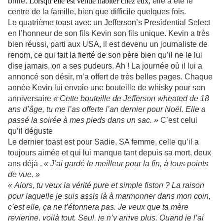
brille.
Lorsqu’elle est venue habiter chez eux,
elle a été le
centre de la famille, bien que difficile quelques fois.
Le quatrième toast avec un Jefferson’s Presidential Select
en l’honneur de son fils Kevin son fils unique. Kevin a très
bien réussi, parti aux USA, il est devenu un journaliste de
renom, ce qui fait la fierté de son père bien qu’il ne le lui
dise jamais, on a ses pudeurs. Ah ! La journée où il lui a
annoncé son désir,
m’a offert
de très belles pages. Chaque
année Kevin lui envoi
e
une bouteille de whisky pour son
anniversaire
« Cette bouteille de Jefferson wheated de 18
ans d’âge, tu me l’as offerte l’an dernier pour Noël. Elle a
passé la soirée à mes pieds dans un sac. »
C’est celui
qu’il déguste
Le dernier toast est pour Sadie, SA femme, celle qu’il a
toujours aimée et qui lui manque tant depuis sa mort, deux
ans déjà .
« J’ai gardé le meilleur pour la fin, à tous points
de vue. »
« Alors, tu veux la vérité pure et simple fiston ? La raison
pour laquelle je suis assis là à marmonner dans mon coin,
c’est elle, ça ne t’étonnera pas. Je veux que ta mère
revienne, voilà tout. Seul, je n’y arrive plus. Quand je l’ai