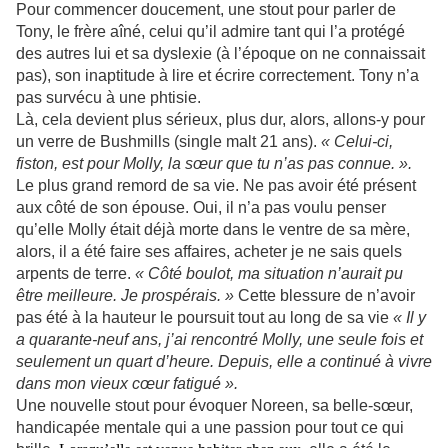
Pour commencer doucement, une stout pour parler de
Tony, le frère aîné, celui qu’il admire tant qui l’a protégé
des autres lui et sa dyslexie (à l’époque on ne connaissait
pas), son inaptitude à lire et écrire correctement. Tony n’a
pas survécu à une phtisie.
Là, cela devient plus sérieux, plus dur, alors, allons-y pour
un verre de Bushmills (single malt 21 ans).
« Celui-ci,
fiston, est pour Molly, la sœur que tu n’as pas connue. ».
Le plus grand remord de sa vie. Ne pas avoir été présent
aux côté de son épouse. Oui, il n’a pas voulu penser
qu’elle Molly était déjà morte dans le ventre de sa mère,
alors, il a été faire ses affaires, acheter je ne sais quels
arpents de terre.
« Côté boulot, ma situation n’aurait pu
être meilleure. Je prospérais. »
Cette blessure de n’avoir
pas été à la hauteur le poursuit tout au long de sa vie
« Il y
a quarante-neuf ans, j’ai rencontré Molly, une seule fois et
seulement un quart d’heure. Depuis, elle a continué à vivre
dans mon vieux cœur fatigué ».
Une nouvelle stout pour évoquer Noreen, sa belle-sœur,
handicapée mentale qui a une passion pour tout ce qui