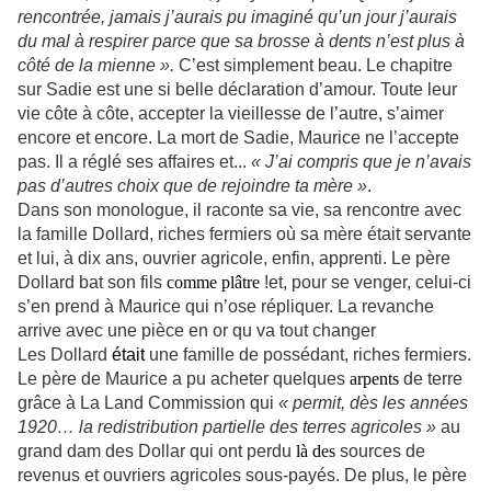
rencontrée, jamais j’aurais pu imaginé qu’un jour j’aurais
du mal à respirer parce que sa brosse à dents n’est plus à
côté de la mienne ».
C’est simplement beau. Le chapitre
sur Sadie est une si belle déclaration d’amour. Toute leur
vie côte à côte, accepter la vieillesse de l’autre, s’aimer
encore et encore. La mort de Sadie, Maurice ne l’accepte
pas. Il a réglé ses affaires et...
« J’ai compris que je n’avais
pas d’autres choix que de rejoindre ta mère »
.
Dans son monologue, il raconte sa vie, sa rencontre avec
la famille Dollard, riches fermiers où sa mère était servante
et lui, à dix ans, ouvrier agricole, enfin, apprenti. Le père
Dollard bat son fils
comme plâtre
!et, pour se venger, celui-ci
s’en prend à Maurice qui n’ose répliquer. La revanche
arrive avec une pièce en or qu va tout changer
Les Dollard
était
une famille de possédant, riches fermiers.
Le père de Maurice a pu acheter quelque
s
arpents
de terre
grâce
à
La Land Commission qui
« permit, dès les années
1920… la redistribution partielle des terres agricoles »
au
grand dam des Dollar qui ont perdu
là des
sources de
revenus et ouvrier
s
agricoles sous-payés.
De plus, le père