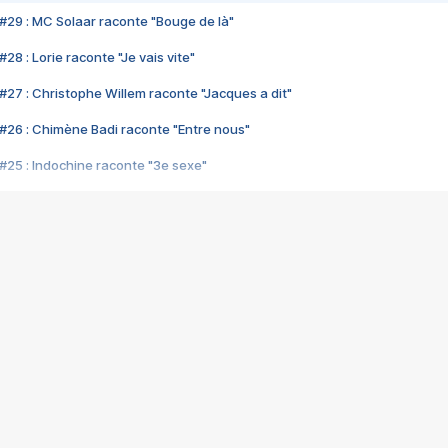
#29 : MC Solaar raconte "Bouge de là"
28 : Lorie raconte "Je vais vite"
#27 : Christophe Willem raconte "Jacques a dit"
#26 : Chimène Badi raconte "Entre nous"
#25 : Indochine raconte "3e sexe"
#24 : Zaho raconte "C'est chelou"
#23 : Patrick Bruel raconte "Au café des délices"
#22 : Kyo raconte "Le chemin"
#21 : Nolwenn Leroy raconte "Cassé"
#20 : Patrick Hernandez raconte "Born to be alive"
#19 : Lorie raconte "Près de moi"
#18 : Michael Jones raconte "A nos actes manqués" (avec Jean-Jacque