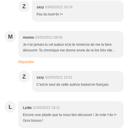
Z
zazy
03/05/2022 20:24
Pas du tout<br />
M
manou
02/05/2022 08:06
Je n'ai jamais lu cet auteur et je te remercie de me la faire
découvrir. Ta chronique me donne envie de la lire très vite...
Répondre
Z
zazy
02/05/2022 10:01
C'est le seul de cette autrice traduit en français
L
Lydia
01/05/2022 18:11
Encore une pépite que tu nous fais découvrir ! Je note !<br />
Gros bisous !