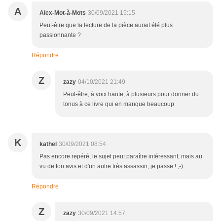
A
Alex-Mot-à-Mots
30/09/2021 15:15
Peut-être que la lecture de la pièce aurait été plus
passionnante ?
Répondre
Z
zazy
04/10/2021 21:49
Peut-être, à voix haute, à plusieurs pour donner du
tonus à ce livre qui en manque beaucoup
K
kathel
30/09/2021 08:54
Pas encore repéré, le sujet peut paraître intéressant, mais au
vu de ton avis et d'un autre très assassin, je passe ! ;-)
Répondre
Z
zazy
30/09/2021 14:57