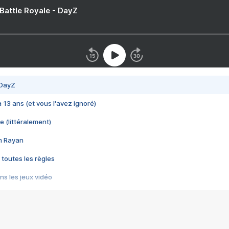
 Battle Royale - DayZ
 DayZ
 a 13 ans (et vous l'avez ignoré)
e (littéralement)
im Rayan
 toutes les règles
s les jeux vidéo
us choquant de Rockstar ? - Le scandale BULLY
e plus moche de Steam