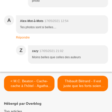
photo
A
Alex-Mot-à-Mots
17/05/2021 12:54
Tes photos sont si belles....
Répondre
Z
zazy
17/05/2021 21:02
Moins belles que celles des auteurs
< M.C. Beaton - Cache-
Thibault Bétrard - Il est
cache à l'hôtel - Agatha
juste que les forts soient
Raisin enquête
frappés >
Hébergé par Overblog
Top articles