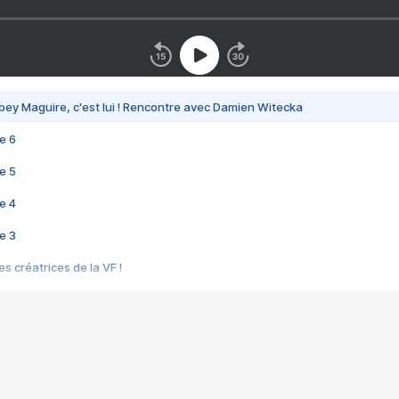
bey Maguire, c'est lui ! Rencontre avec Damien Witecka
e 6
e 5
e 4
e 3
s créatrices de la VF !
e 2
e 1
e Mektoub My Love arrive enfin ! Rencontre avec Shaïn Boumedine et Sal
i : après Toni en famille