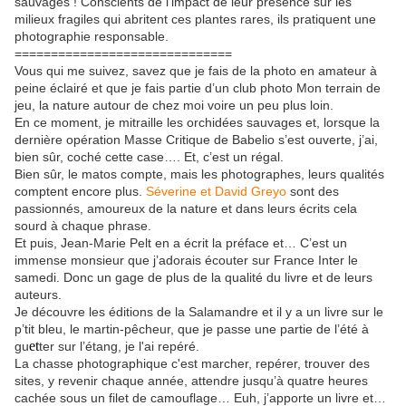
sauvages ! Conscients de l’impact de leur présence sur les
milieux fragiles qui abritent ces plantes rares, ils pratiquent une
photographie responsable.
==============================
Vous qui me suivez, savez que je fais de la photo en amateur à
peine éclairé et que je fais partie d’un club photo Mon terrain de
jeu, la nature autour de chez moi voire un peu plus loin.
En ce moment, je mitraille les orchidées sauvages et, lorsque la
dernière opération Masse Critique de Babelio s’est ouverte, j’ai,
bien sûr, coché cette case…. Et, c’est un régal.
Bien sûr, le matos compte, mais les photographes, leurs qualités
comptent encore plus.
Séverine et David Greyo
sont des
passionnés, amoureux de la nature et dans leurs écrits cela
sourd
à chaque phrase.
Et puis, Jean-Marie Pelt en a écrit la préface et… C’est un
immense monsieur que j’adorais écouter sur France Inter le
samedi. Donc un gage de plus de la qualité du livre et de leurs
auteurs.
Je découvre les éditions de la Salamandre et il y a un livre sur le
p’tit bleu, le martin-pêcheur, que je passe une partie de l’été à
et
gu
ter sur l’étang, je l'ai repéré.
La chasse photographique c'est marcher, repérer, trouver des
sites, y revenir chaque année, attendre jusqu’à quatre heures
cachée sous un filet de camouflage… Euh, j’apporte un livre et…