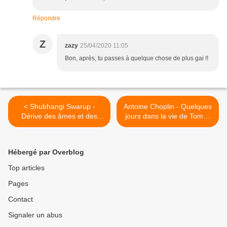
Répondre
Z
zazy
25/04/2020 11:05
Bon, après, tu passes à quelque chose de plus gai !!
< Shubhangi Swarup -
Antoine Choplin - Quelques
Dérive des âmes et des
jours dans la vie de Tomas
continents
Kusar >
Hébergé par Overblog
Top articles
Pages
Contact
Signaler un abus