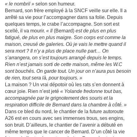
« le nombril »
selon son humeur.
Bernard, son frère employé à la SNCF veille sur elle. Il a
arrêté sa vie pour l’accompagner dans sa folie. Depuis
quelques temps, le crabe l’accompagne. Son sort est
scellé, il va mourir.
« Il
(Bernard)
est de plus en plus
fatigué, de plus en plus maigre. Son corps est comme la
maison, creusé de galeries. Où je vais le mettre quand il
sera mort ? Il n’y a plus de place nulle part… On
s’arrangera, on s’est toujours arrangé depuis le temps.
Rien n’est jamais sorti de cette maison, même les W.C
sont bouchés. On garde tout. Un jour on n’aura pus besoin
de rien, tout sera là, pour toujours. »
La maison ? Un vrai dépotoir où les rats s’en donnent à
cœur joie. Rien n’est jeté
« Yolande fredonne tout bas,
accompagnée par le grignotement des souris et la
respiration difficile de Bernard dans la chambre à côté. »
Dans ce bled du nord, le chantier de la future autoroute
A26 est en cours avec ses immenses trous, ses engins,
son bruit. D’ailleurs, le chantier de l’avenir a débuté en
même temps que le cancer de Bernard. D’un côté la vie