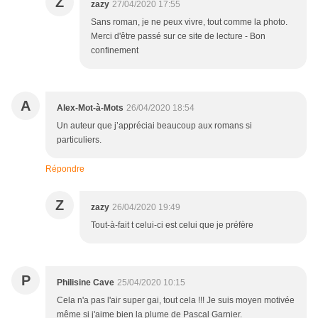
Z
zazy
27/04/2020 17:55
Sans roman, je ne peux vivre, tout comme la photo.
Merci d'être passé sur ce site de lecture - Bon
confinement
A
Alex-Mot-à-Mots
26/04/2020 18:54
Un auteur que j’appréciai beaucoup aux romans si
particuliers.
Répondre
Z
zazy
26/04/2020 19:49
Tout-à-fait t celui-ci est celui que je préfère
P
Philisine Cave
25/04/2020 10:15
Cela n'a pas l'air super gai, tout cela !!! Je suis moyen motivée
même si j'aime bien la plume de Pascal Garnier.