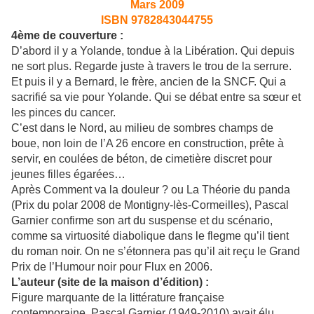
Mars 2009
ISBN 9782843044755
4ème de couverture :
D’abord il y a Yolande, tondue à la Libération. Qui depuis
ne sort plus. Regarde juste à travers le trou de la serrure.
Et puis il y a Bernard, le frère, ancien de la SNCF. Qui a
sacrifié sa vie pour Yolande. Qui se débat entre sa sœur et
les pinces du cancer.
C’est dans le Nord, au milieu de sombres champs de
boue, non loin de l’A 26 encore en construction, prête à
servir, en coulées de béton, de cimetière discret pour
jeunes filles égarées…
Après Comment va la douleur ? ou La Théorie du panda
(Prix du polar 2008 de Montigny-lès-Cormeilles), Pascal
Garnier confirme son art du suspense et du scénario,
comme sa virtuosité diabolique dans le flegme qu’il tient
du roman noir. On ne s’étonnera pas qu’il ait reçu le Grand
Prix de l’Humour noir pour Flux en 2006.
L’auteur (site de la maison d’édition) :
Figure marquante de la littérature française
contemporaine, Pascal Garnier (1949-2010) avait élu