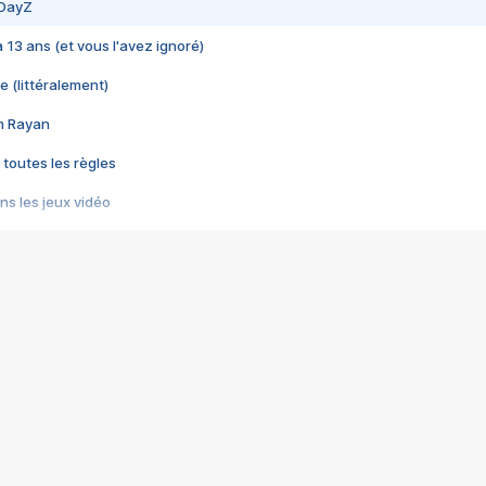
 DayZ
 a 13 ans (et vous l'avez ignoré)
e (littéralement)
im Rayan
 toutes les règles
s les jeux vidéo
us choquant de Rockstar ? - Le scandale BULLY
e plus moche de Steam
du RÊVE tourne au CAUCHEMAR
pendant 8 heures
it… à tort
umiliés par un jeu vidéo
ire - Final Fantasy 8