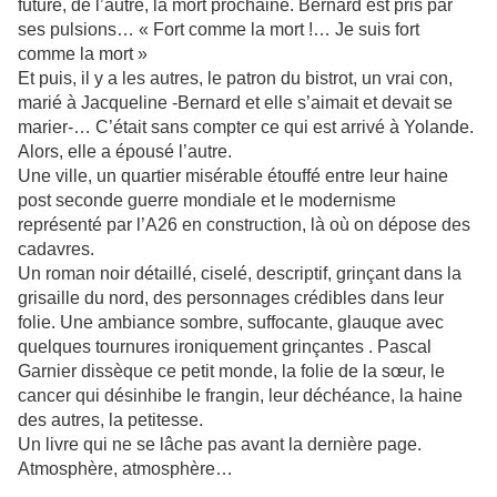
future, de l’autre, la mort prochaine. Bernard est pris par
ses pulsions… « Fort comme la mort !… Je suis fort
comme la mort »
Et puis, il y a les autres, le patron du bistrot, un vrai con,
marié à Jacqueline -Bernard et elle s’aimait et devait se
marier-… C’était sans compter ce qui est arrivé à Yolande.
Alors, elle a épousé l’autre.
Une ville, un quartier misérable étouffé entre leur haine
post seconde guerre mondiale et le modernisme
représenté par l’A26 en construction, là où on dépose des
cadavres.
Un roman noir détaillé, ciselé, descriptif, grinçant dans la
grisaille du nord, des personnages crédibles dans leur
folie. Une ambiance sombre, suffocante, glauque avec
quelques tournures ironiquement grinçantes . Pascal
Garnier dissèque ce petit monde, la folie de la sœur, le
cancer qui désinhibe le frangin, leur déchéance, la haine
des autres, la petitesse.
Un livre qui ne se lâche pas avant la dernière page.
Atmosphère, atmosphère…