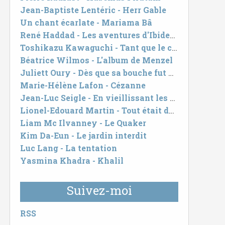
Jean-Baptiste Lentéric - Herr Gable
Un chant écarlate - Mariama Bâ
René Haddad - Les aventures d'Ibidem Serpicon
Toshikazu Kawaguchi - Tant que le café est encore chaud
Béatrice Wilmos - L'album de Menzel
Juliett Oury - Dès que sa bouche fut pleine
Marie-Hélène Lafon - Cézanne
Jean-Luc Seigle - En vieillissant les hommes pleurent
Lionel-Edouard Martin - Tout était devenu trop blanc
Liam Mc Ilvanney - Le Quaker
Kim Da-Eun - Le jardin interdit
Luc Lang - La tentation
Yasmina Khadra - Khalil
Suivez-moi
RSS