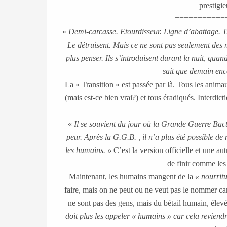
prestigi
===========
«
Demi-carcasse. Etourdisseur. Ligne d’abattage. Tu
Le détruisent. Mais ce ne sont pas seulement des mo
plus penser. Ils s’introduisent durant la nuit, quand
sait que demain enc
La « Transition » est passée par là. Tous les anim
(mais est-ce bien vrai?) et tous éradiqués. Interdic
«
Il se souvient du jour où la Grande Guerre Bactér
peur. Après la G.G.B. , il n’a plus été possible d
les humains. »
C’est la version officielle et une au
de finir comme le
Maintenant, les humains mangent de la
« nourrit
faire, mais on ne peut ou ne veut pas le nommer c
ne sont pas des gens, mais du bétail humain, élev
doit plus les appeler « humains » car cela reviend