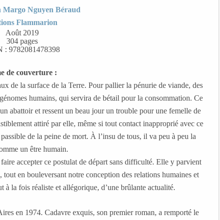
n Margo Nguyen Béraud
tions Flammarion
Août 2019
304 pages
 : 9782081478398
e de couverture :
maux de la surface de la Terre. Pour pallier la pénurie de viande, des
de génomes humains, qui servira de bétail pour la consommation. Ce
un abattoir et ressent un beau jour un trouble pour une femelle de
istiblement attiré par elle, même si tout contact inapproprié avec ce
assible de la peine de mort. À l’insu de tous, il va peu à peu la
 comme un être humain.
aire accepter ce postulat de départ sans difficulté. Elle y parvient
, tout en bouleversant notre conception des relations humaines et
 la fois réaliste et allégorique, d’une brûlante actualité.
Aires en 1974. Cadavre exquis, son premier roman, a remporté le