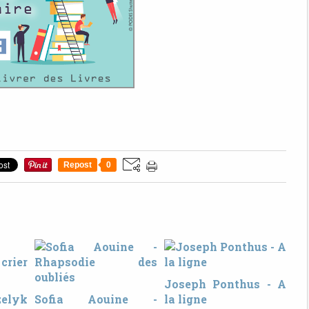
Repost
0
Joseph Ponthus - A
zelyk
Sofia Aouine -
la ligne