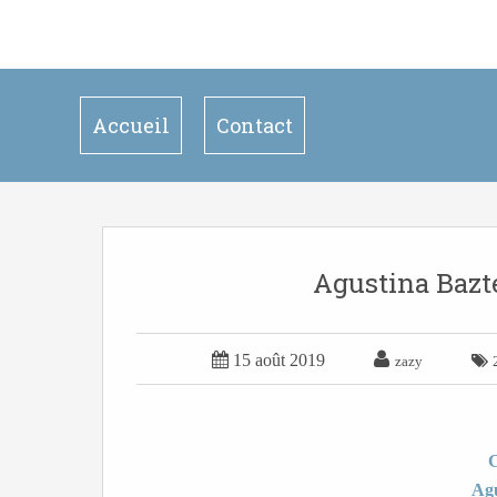
Accueil
Contact
Agustina Bazte


15 août 2019

zazy
C
Agu