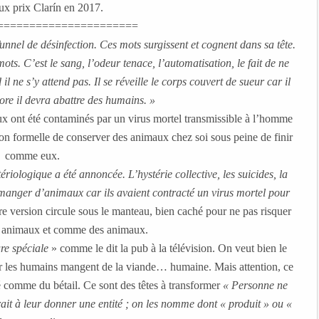
eux prix Clarín en 2017.
======================
nnel de désinfection. Ces mots surgissent et cognent dans sa tête.
ts. C’est le sang, l’odeur tenace, l’automatisation, le fait de ne
 il ne s’y attend pas. Il se réveille le corps couvert de sueur car il
ore il devra abattre des humains. »
aux ont été contaminés par un virus mortel transmissible à l’homme
tion formelle de conserver des animaux chez soi sous peine de finir
comme eux.
iologique a été annoncée. L’hystérie collective, les suicides, la
e manger d’animaux car ils avaient contracté un virus mortel pour
tre version circule sous le manteau, bien caché pour ne pas risquer
s animaux et comme des animaux.
ure spéciale
» comme le dit la pub à la télévision. On veut bien le
ar les humains mangent de la viande… humaine. Mais attention, ce
é comme du bétail. Ce sont des têtes à transformer
« Personne ne
rait à leur donner une entité ; on les nomme dont « produit » ou «