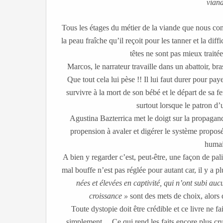
viand
Tous les étages du métier de la viande que nous co
la peau fraîche qu’il reçoit pour les tanner et la dif
têtes ne sont pas mieux traité
Marcos, le narrateur travaille dans un abattoir, bra
Que tout cela lui pèse !! Il lui faut durer pour pa
survivre à la mort de son bébé et le départ de sa 
surtout lorsque le patron d’
Agustina Bazterrica met le doigt sur la propagande
propension à avaler et digérer le système proposé 
humain
A bien y regarder c’est, peut-être, une façon de pali
mal bouffe n’est pas réglée pour autant car, il y a p
nées et élevées en captivité, qui n’ont subi a
croissance »
sont des mets de choix, alors
Toute dystopie doit être crédible et ce livre ne f
simplement… Ce qui rend les faits encore plus cr