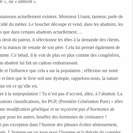
e », ou « aliment ».
nnaissons actuellement existent. Monsieur Urami, tanneur, parle de
ficulté du métier. Le boucher découpe et vend, dans les abattoirs, les
es que dans certains abattoirs actuellement….
s droit du patron, il sélectionne les têtes à la demande des clients.
yer la maison de retraite de son père. Cela lui permet également de
femme. Ce bétail, il le voit de plus en plus comme des congénères,
un abattoir lui fait un cadeau embarrassant.
 et l'influence que cela a sur la population ; réflexion sur notre
et bien que le livre soit une dystopie, rappelons-nous, la nature
e est ce qu’elle est.
er à la surpopulation ! Tu n’est pas d’accord, allez, à l’abattoir. La
lusieurs classifications, les PGP, (Première Génération Pure) «
têtes
ucune modification génétique et ne reçoivent pas d’hormones de
 que pour les autres, bouffez des hormones de croissance !
ait pas exception dans l’horreur des phrases écrites sérieusement,
uels. L’homme est un loup pour l’homme et la théorie du complot