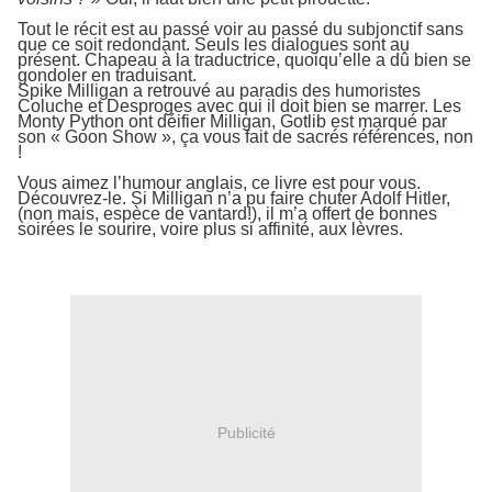
Tout le récit est au passé voir au passé du subjonctif sans
que ce soit redondant. Seuls les dialogues sont au
présent. Chapeau à la traductrice, quoiqu’elle a dû bien se
gondoler en traduisant.
Spike Milligan a retrouvé au paradis des humoristes
Coluche et Desproges avec qui il doit bien se marrer. Les
Monty Python ont déifier Milligan, Gotlib est marqué par
son « Goon Show », ça vous fait de sacrés références, non
!
Vous aimez l’humour anglais, ce livre est pour vous.
Découvrez-le. Si Milligan n’a pu faire chuter Adolf Hitler,
(non mais, espèce de vantard!), il m’a offert de bonnes
soirées le sourire, voire plus si affinité, aux lèvres.
Publicité