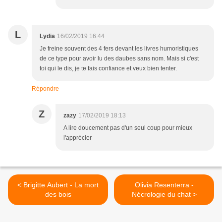
L
Lydia
16/02/2019 16:44
Je freine souvent des 4 fers devant les livres humoristiques
de ce type pour avoir lu des daubes sans nom. Mais si c'est
toi qui le dis, je te fais confiance et veux bien tenter.
Répondre
Z
zazy
17/02/2019 18:13
A lire doucement pas d'un seul coup pour mieux
l'apprécier
< Brigitte Aubert - La mort
Olivia Resenterra -
des bois
Nécrologie du chat >