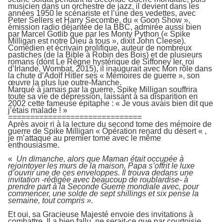
musicien dans un orchestre de jazz, il devient dans les
années 1950 le scénariste et l’une des vedettes, avec
Peter Sellers et Harry Secombe, du « Goon Show »,
émission radio déjantée de la BBC, admirée aussi bien
par Marcel Gotlib que par les Monty Python (« Spike
Milligan est notre Dieu à tous », dixit John Cleese).
Comédien et écrivain prolifique, auteur de nombreux
pastiches (de la Bible à Robin des Bois) et de plusieurs
romans (dont Le Règne hystérique de Siffoney Ier, roi
d’Irlande, Wombat, 2015), il inaugurait avec Mon rôle dans
la chute d’Adolf Hitler ses « Mémoires de guerre », son
œuvre la plus lue outre-Manche.
Marqué à jamais par la guerre, Spike Milligan souffrira
toute sa vie de dépression, laissant à sa disparition en
2002 cette fameuse épitaphe : « Je vous avais bien dit que
j’étais malade ! »
==============================
Après avoir ri à la lecture du second tome des mémoire de
guerre de Spike Milligan « Opération renard du désert « ,
je m’attaque au premier tome avec le même
enthousiasme.
«
Un dimanche, alors que Maman était occupée à
rejointoyer les murs de la maison, Papa s’offrit le luxe
d’ouvrir une de ces enveloppes. Il trouva dedans une
invitation -rédigée avec beaucoup de roublardise- à
prendre part à la Seconde Guerre mondiale avec, pour
commencer, une solde de sept shillings et six pense la
semaine, tout compris ».
Et oui, sa Gracieuse Majesté envoie des invitations à
combattre. Il a bien fallu, ne serait-ce que par courtoisie,