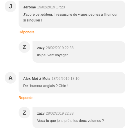
J
Jerome
19/02/2019 17:23
J'adore cet éditeur, il ressuscite de vraies pépites à l'humour
si singulier !
Répondre
Z
zazy
28/02/2019 22:38
Ils peuvent voyager
A
Alex-Mot-à-Mots
18/02/2019 18:10
De l'humour anglais ? Chic !
Répondre
Z
zazy
28/02/2019 22:38
Veux-tu que je te prête les deux volumes ?