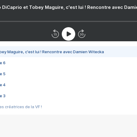
 DiCaprio et Tobey Maguire, c'est lui ! Rencontre avec Dam
bey Maguire, c'est lui ! Rencontre avec Damien Witecka
e 6
e 5
e 4
e 3
s créatrices de la VF !
e 2
e 1