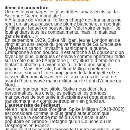
4ème de couverture :
Un des témoignages les plus drôles jamais écrits sur la
Seconde Guerre mondiale !
« À la gare de Victoria, l’officier chargé des transports me
remit un laissez-passer, une plume blanche et un portrait
d’Hitler sur lequel on pouvait lire “Voici votre ennemi”. Je
fouillai dans tous les compartiments, mais il n’était pas
dans le train… »
En septembre 1939, Spike Milligan, jeune Londonien de
vingt et un ans, reçoit du gouvernement de Sa Gracieuse
Majesté un carton l’invitant à participer à la guerre.
Cramponné à son doudou, il est arraché à la douceur d’un
foyer des plus loufoques et envoyé comme opérateur radio
sur la côte sud de l’Angleterre ; il s’y illustre d’emblée en
tentant d’abattre un avion nazi à l’aide d’une simple
brique… Mais, très vite, l’artilleur Milligan préfère se
prélasser sur son lit de camp, jouer de la trompette et se
laisser aller aux plaisanteries et aux farces de caserne,
avant d’être envoyé manu militari sur le front d’Afrique du
Nord…
Avec un humour irrésistible, Spike nous décrit les
personnalités, les chefs, les petites et les grandes
manœuvres de son unité indisciplinée et goguenarde,
transformant le « comique troupier » en grand art.
L’auteur (site de l’éditeur) :
Né en Inde, irlandais d’origine, Spike Milligan (1918-2002)
est considéré comme le plus grand auteur comique
anglais de la seconde moitié du XXe siècle, aussi
populaire en Grande-Bretagne qu’un Coluche ou un
Desproges en France.
Jeune soldat pendant la Seconde Guerre mondiale, puis