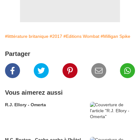
#litttérature britanique
#2017
#Editions Wombat
#Milligan Spike
Partager
Vous aimerez aussi
R.J. Ellory - Omerta
M.C. Beaton - Cache-cache à l'hôtel -