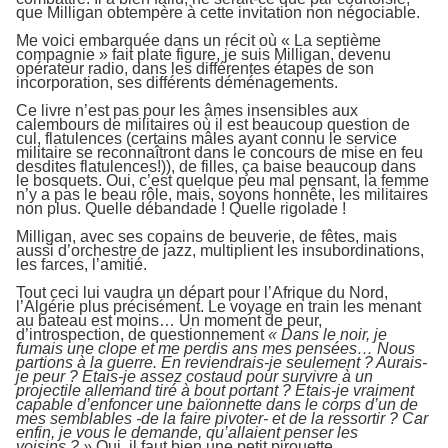
que Milligan obtempère à cette invitation non négociable.
Me voici embarquée dans un récit où « La septième
compagnie » fait plate figure, je suis Milligan, devenu
opérateur radio, dans les différentes étapes de son
incorporation, ses différents déménagements.
Ce livre n’est pas pour les âmes insensibles aux
calembours de militaires où il est beaucoup question de
cul, flatulences (certains mâles ayant connu le service
militaire se reconnaîtront dans le concours de mise en feu
desdites flatulences!)), de filles, ça baise beaucoup dans
le bosquets. Oui, c’est quelque peu mal pensant, la femme
n’y a pas le beau rôle, mais, soyons honnête, les militaires
non plus. Quelle débandade ! Quelle rigolade !
Milligan, avec ses copains de beuverie, de fêtes, mais
aussi d’orchestre de jazz, multiplient les insubordinations,
les farces, l’amitié.
Tout ceci lui vaudra un départ pour l’Afrique du Nord,
l’Algérie plus précisément. Le voyage en train les menant
au bateau est moins… Un moment de peur,
d’introspection, de questionnement
« Dans le noir, je
fumai
s
une clope et me perdis ans mes pensées… Nous
partions à la guerre. En reviendrais-je seulement ? Aurais-
je peur ? Etais-je assez costaud pour survivre à un
projectile allemand tiré à bout portant ? Etais-je vraiment
capable d’enfoncer une baïonnette dans le corps d’un de
mes semblables -de la faire pivoter- et de la ressortir ? Car
enfin, je vous le demande, qu’allaient penser les
voisins ? »
Oui, il faut bien une petit pirouette.