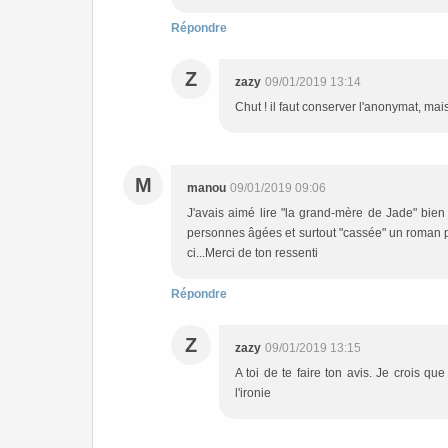
Répondre
Z
zazy
09/01/2019 13:14
Chut ! il faut conserver l'anonymat, mais
M
manou
09/01/2019 09:06
J'avais aimé lire "la grand-mère de Jade" bie
personnes âgées et surtout "cassée" un roman pou
ci...Merci de ton ressenti
Répondre
Z
zazy
09/01/2019 13:15
A toi de te faire ton avis. Je crois que
l'ironie