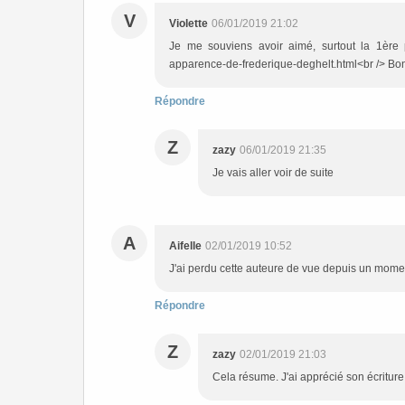
V
Violette
06/01/2019 21:02
Je me souviens avoir aimé, surtout la 1ère pa
apparence-de-frederique-deghelt.html<br /> Bo
Répondre
Z
zazy
06/01/2019 21:35
Je vais aller voir de suite
A
Aifelle
02/01/2019 10:52
J'ai perdu cette auteure de vue depuis un momen
Répondre
Z
zazy
02/01/2019 21:03
Cela résume. J'ai apprécié son écriture