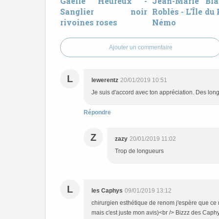
Gaëlle Heureux -
Jean-Marie Bl
Sanglier noir
Roblès - L'Île du
rivoines roses
Némo
Ajouter un commentaire
L
lewerentz
20/01/2019 10:51
Je suis d'accord avec ton appréciation. Des lon
Répondre
Z
zazy
20/01/2019 11:02
Trop de longueurs
L
les Caphys
09/01/2019 13:12
chirurgien esthétique de renom j'espère que ce 
mais c'est juste mon avis)<br /> Bizzz des Caph