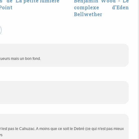
as de
La petite lumière
Benjamin Wood - Le
 Point
complexe d'Eden
Bellwether
gueurs mais un bon fond.
n'est pas le Cahuzac. A moins que ce soit le Debré (ce qui n'est pas mieux
ys