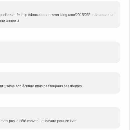
rtie.<br /> http://doucettement.over-blog.com/2015/05/les-brumes-de-l-
nne année :)
t ; j'aime son écriture mais pas toujours ses thèmes.
 mais pas le côté convenu et bavard pour ce livre