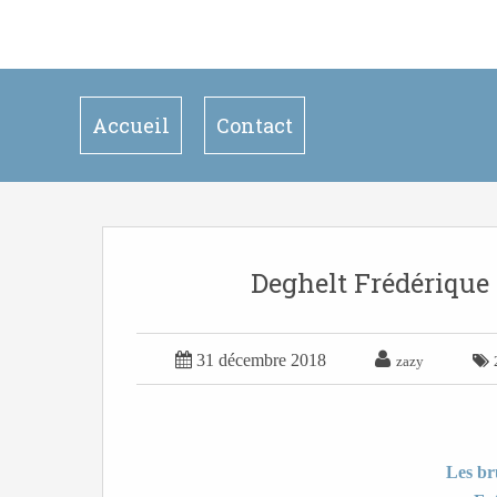
Accueil
Contact
Deghelt Frédérique 


31 décembre 2018

zazy
Les br