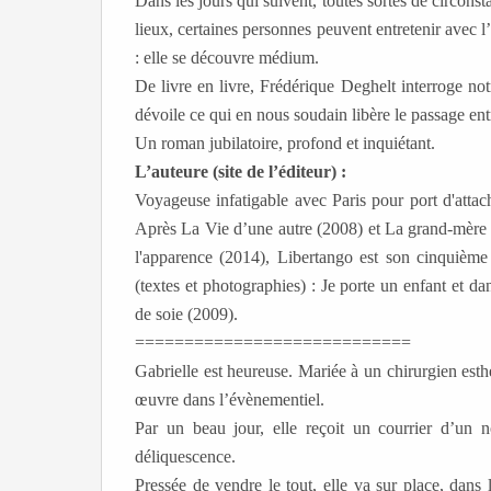
Dans les jours qui suivent, toutes sortes de circonsta
lieux, certaines personnes peuvent entretenir avec l’
: elle se découvre médium.
De livre en livre, Frédérique Deghelt interroge not
dévoile ce qui en nous soudain libère le passage entre 
Un roman jubilatoire, profond et inquiétant.
L’auteure (site de l’éditeur) :
Voyageuse infatigable avec Paris pour port d'attache
Après La Vie d’une autre (2008) et La grand-mère
l'apparence (2014), Libertango est son cinquiè
(textes et photographies) : Je porte un enfant et 
de soie (2009).
============================
Gabrielle est heureuse. Mariée à un chirurgien esthé
œuvre dans l’évènementiel.
Par un beau jour, elle reçoit un courrier d’un 
déliquescence.
Pressée de vendre le tout, elle va sur place, dans