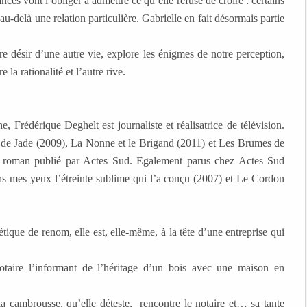
nces vont l’obliger à admettre ce qu’elle refuse de croire : certains
au-delà une relation particulière. Gabrielle en fait désormais partie
re désir d’une autre vie, explore les énigmes de notre perception,
la rationalité et l’autre rive.
, Frédérique Deghelt est journaliste et réalisatrice de télévision.
 de Jade (2009), La Nonne et le Brigand (2011) et Les Brumes de
me roman publié par Actes Sud. Egalement parus chez Actes Sud
dans mes yeux l’étreinte sublime qui l’a conçu (2007) et Le Cordon
tique de renom, elle est, elle-même, à la tête d’une entreprise qui
notaire l’informant de l’héritage d’un bois avec une maison en
 la cambrousse, qu’elle déteste, rencontre le notaire et… sa tante