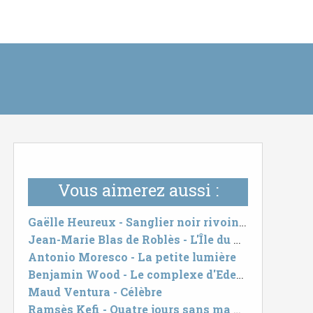
Vous aimerez aussi :
Gaëlle Heureux - Sanglier noir rivoines roses
Jean-Marie Blas de Roblès - L'Île du Point Némo
Antonio Moresco - La petite lumière
Benjamin Wood - Le complexe d'Eden Bellwether
Maud Ventura - Célèbre
Ramsès Kefi - Quatre jours sans ma mère