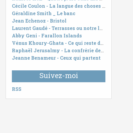
Cécile Coulon - La langue des choses cachées
Géraldine Smith _ Le banc
Jean Echenoz - Bristol
Laurent Gaudé - Terrasses ou notre long baisé si longtemps retardé
Abby Geni - Farallon Islands
Vénus Khoury-Ghata - Ce qui reste des hommes
Raphaël Jerusalmy - La confrérie des chasseurs de livres
Jeanne Benameur - Ceux qui partent
Suivez-moi
RSS