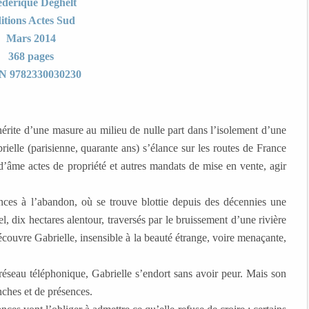
édérique Deghelt
itions Actes Sud
Mars 2014
368 pages
N 9782330030230
érite d’une masure au milieu de nulle part dans l’isolement d’une
brielle (parisienne, quarante ans) s’élance sur les routes de France
t d’âme actes de propriété et autres mandats de mise en vente, agir
ces à l’abandon, où se trouve blottie depuis des décennies une
, dix hectares alentour, traversés par le bruissement d’une rivière
découvre Gabrielle, insensible à la beauté étrange, voire menaçante,
s réseau téléphonique, Gabrielle s’endort sans avoir peur. Mais son
nches et de présences.