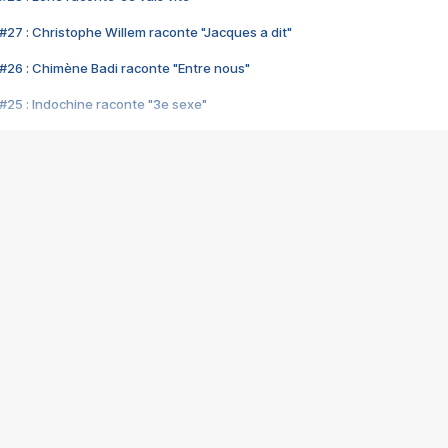
#27 : Christophe Willem raconte "Jacques a dit"
#26 : Chimène Badi raconte "Entre nous"
#25 : Indochine raconte "3e sexe"
#24 : Zaho raconte "C'est chelou"
#23 : Patrick Bruel raconte "Au café des délices"
#22 : Kyo raconte "Le chemin"
#21 : Nolwenn Leroy raconte "Cassé"
#20 : Patrick Hernandez raconte "Born to be alive"
#19 : Lorie raconte "Près de moi"
#18 : Michael Jones raconte "A nos actes manqués" (avec Jean-Jacque
#17 : Khaled raconte "Aïcha"
#16 : Corneille raconte "Parce qu'on vient de loin"