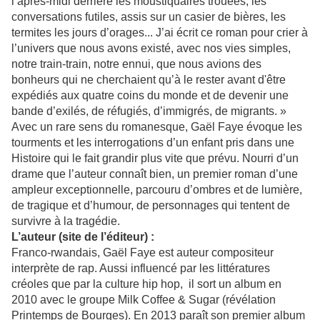
l’après-midi derrière les moustiquaires trouées, les
conversations futiles, assis sur un casier de bières, les
termites les jours d’orages... J’ai écrit ce roman pour crier à
l’univers que nous avons existé, avec nos vies simples,
notre train-train, notre ennui, que nous avions des
bonheurs qui ne cherchaient qu’à le rester avant d'être
expédiés aux quatre coins du monde et de devenir une
bande d’exilés, de réfugiés, d’immigrés, de migrants. »
Avec un rare sens du romanesque, Gaël Faye évoque les
tourments et les interrogations d’un enfant pris dans une
Histoire qui le fait grandir plus vite que prévu. Nourri d’un
drame que l’auteur connaît bien, un premier roman d’une
ampleur exceptionnelle, parcouru d’ombres et de lumière,
de tragique et d’humour, de personnages qui tentent de
survivre à la tragédie.
L’auteur (site de l’éditeur) :
Franco-rwandais, Gaël Faye est auteur compositeur
interprète de rap. Aussi influencé par les littératures
créoles que par la culture hip hop, il sort un album en
2010 avec le groupe Milk Coffee & Sugar (révélation
Printemps de Bourges). En 2013 paraît son premier album