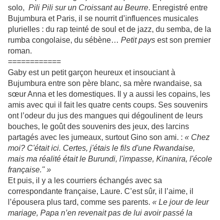
solo,
Pili Pili sur un Croissant au Beurre
. Enregistré entre
Bujumbura et Paris, il se nourrit d’influences musicales
plurielles : du rap teinté de soul et de jazz, du semba, de la
rumba congolaise, du sébène…
Petit pays
est son premier
roman.
============
Gaby est un petit garçon heureux et insouciant à
Bujumbura entre son père blanc, sa mère rwandaise, sa
sœur Anna et les domestiques. Il y a aussi les copains, les
amis avec qui il fait les quatre cents coups. Ses souvenirs
ont l’odeur du jus des mangues qui dégoulinent de leurs
bouches, le goût des souvenirs des jeux, des larcins
partagés avec les jumeaux, surtout Gino son ami. :
« Chez
moi? C'était ici. Certes, j'étais le fils d'une Rwandaise,
mais ma réalité était le Burundi, l'impasse, Kinanira, l'école
française." »
Et puis, il y a les courriers échangés avec sa
correspondante française, Laure. C’est sûr, il l’aime, il
l’épousera plus tard, comme ses parents.
« Le jour de leur
mariage,
Papa n’en revenait pas de lui avoir passé la