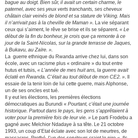
bague au doigt. Bien sûr, il avait un certain charme, le
paternel, avec ses yeux verts tranchants, ses cheveux
châtain clair veinés de blond et sa stature de Viking. Mais
il n’arrivait pas à la cheville de Maman ».
La vie séparant
ceux qui s’aiment, le rêve se brise et ils se séparent.
« Le
début de la fin du bonheur, je crois que ça remonte à ce
jour de la Saint-Nicolas, sur la grande terrasse de Jaques,
à Bukavu, au Zaïre. ».
La guerre ethnique du Rwanda arrive chez lui, dans son
école, avec un racisme plus « ordinaire » du tout entre
hutus et tutsis,
« L’année de mes huit ans, la guerre avait
éclaté en Rwanda. C’était au tout début de mon CE2. »
. Il
essaie de la tenir loin de lui cette guerre, mais Alphonse,
un de ses oncles est tué.
Il y eut les élections, les premières élections
démocratiques au Burundi «
Pourtant, c’était une journée
historique. Partout dans le pays, les gens s’apprêtaient à
voter pour la première fois de leur vie. »
Le parti Frodebu a
gagné avec Melchior Ndadaye à sa tête. Le 21 octobre
1993, un coup d’Etat éclate avec son lot de meurtres, de
massacres. Prothé, l’un des serviteurs craint le pire
« Ils