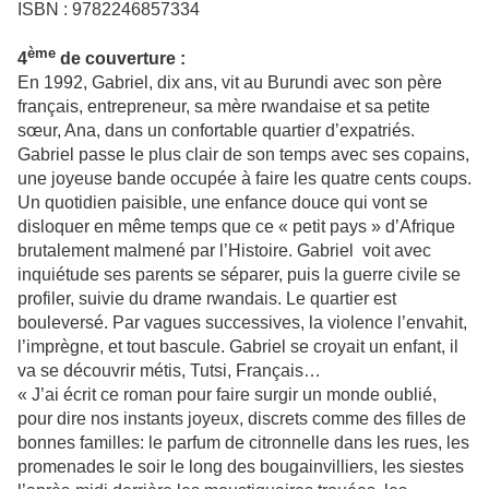
ISBN : 9782246857334
ème
4
de couverture :
En 1992, Gabriel, dix ans, vit au Burundi avec son père
français, entrepreneur, sa mère rwandaise et sa petite
sœur, Ana, dans un confortable quartier d’expatriés.
Gabriel passe le plus clair de son temps avec ses copains,
une joyeuse bande occupée à faire les quatre cents coups.
Un quotidien paisible, une enfance douce qui vont se
disloquer en même temps que ce « petit pays » d’Afrique
brutalement malmené par l’Histoire. Gabriel voit avec
inquiétude ses parents se séparer, puis la guerre civile se
profiler, suivie du drame rwandais. Le quartier est
bouleversé. Par vagues successives, la violence l’envahit,
l’imprègne, et tout bascule. Gabriel se croyait un enfant, il
va se découvrir métis, Tutsi, Français…
« J’ai écrit ce roman pour faire surgir un monde oublié,
pour dire nos instants joyeux, discrets comme des filles de
bonnes familles: le parfum de citronnelle dans les rues, les
promenades le soir le long des bougainvilliers, les siestes