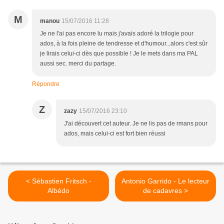
M
manou
15/07/2016 11:28
Je ne l'ai pas encore lu mais j'avais adoré la trilogie pour
ados, à la fois pleine de tendresse et d'humour...alors c'est sûr
je lirais celui-ci dès que possible ! Je le mets dans ma PAL
aussi sec. merci du partage.
Répondre
Z
zazy
15/07/2016 23:10
J'ai découvert cet auteur. Je ne lis pas de rmans pour
ados, mais celui-ci est fort bien réussi
< Sébastien Fritsch -
Antonio Garrido - Le lecteur
Albédo
de cadavres >