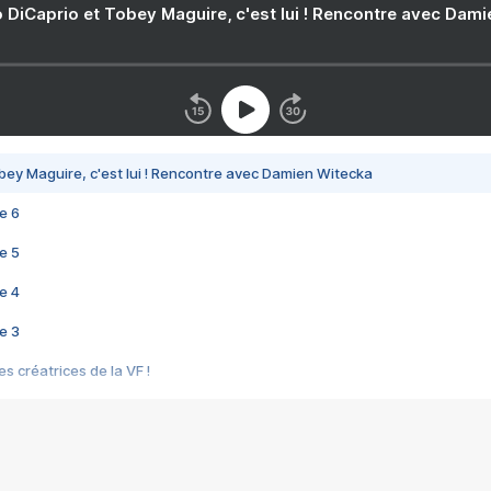
 DiCaprio et Tobey Maguire, c'est lui ! Rencontre avec Dam
bey Maguire, c'est lui ! Rencontre avec Damien Witecka
e 6
e 5
e 4
e 3
s créatrices de la VF !
e 2
e 1
e Mektoub My Love arrive enfin ! Rencontre avec Shaïn Boumedine et Sal