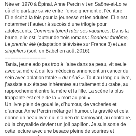
Née en 1970 à Épinal, Anne Percin vit en Saône-et-Loire
où elle partage sa vie entre l’enseignement et l’écriture.
Elle écrit à la fois pour la jeunesse et les adultes. Elle est
notamment l’auteur à succès d’une trilogie pour
adolescents,
Comment (bien) rater ses vacances
. Dans la
brune, elle est l’auteur de trois romans :
Bonheur fantôme,
Le premier été
(adaptation télévisée sur France 3) et
Les
singuliers
(sorti en Babel en août 2016).
===============
Tania, jeune ado pas trop à l’aise dans sa peau, vit seule
avec sa mère à qui les médecins annoncent un cancer du
sein avec ablation totale
« du néné »
. Tout au long du livre,
j’assiste aux étapes inhérentes au traitement du crabe, au
rapprochement entre la mère et la fille. La scène la plus
frappante est celle de la « mort au poil ».
Un livre plein de gouaille, d’humour, de vacheries et
d’amour. Anne Percin mélange l’humour, la gravité et cela
donne un beau livre qui n’a rien de larmoyant, au contraire,
où la chrysalide devient un joli papillon. Je suis sortie de
cette lecture avec une besace pleine de sourires et